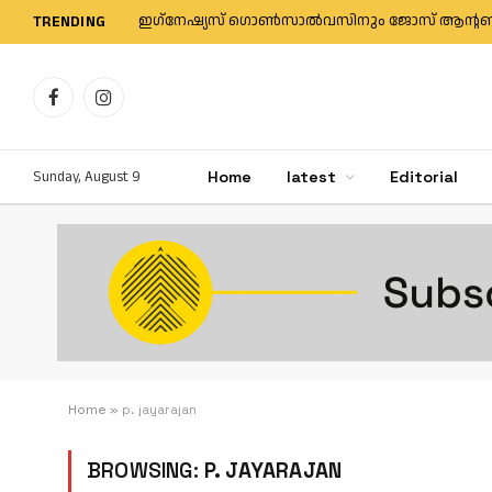
TRENDING
Facebook
Instagram
Sunday, August 9
Home
latest
Editorial
Home
»
p. jayarajan
BROWSING:
P. JAYARAJAN