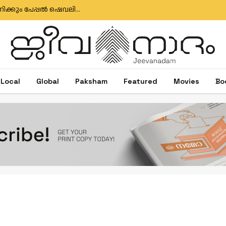
ഇഗ്‌നേഷ്യസ് ഗൊൺസാൽവസിനും ജോസ് ആന്റണിക്കും പേപ്പൽ ഷെവലിയർ പദവി
Local
Global
Paksham
Featured
Movies
Bo