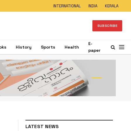
INTERNATIONAL
INDIA
KERALA
SUBSCRIBE
E-
oks
History
Sports
Health
paper
LATEST NEWS