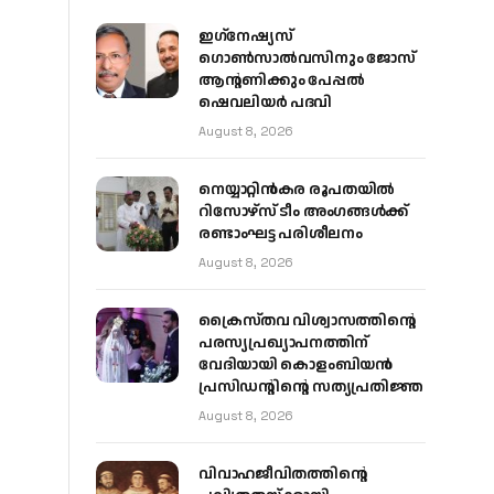
ഇഗ്‌നേഷ്യസ്
ഗൊൺസാൽവസിനും ജോസ്
ആന്റണിക്കും പേപ്പൽ
ഷെവലിയർ പദവി
August 8, 2026
നെയ്യാറ്റിൻകര രൂപതയിൽ
റിസോഴ്സ് ടീം അംഗങ്ങൾക്ക്
രണ്ടാംഘട്ട പരിശീലനം
August 8, 2026
ക്രൈസ്തവ വിശ്വാസത്തിന്റെ
പരസ്യപ്രഖ്യാപനത്തിന്
വേദിയായി കൊളംബിയൻ
പ്രസിഡന്റിന്റെ സത്യപ്രതിജ്ഞ
August 8, 2026
വിവാഹജീവിതത്തിന്റെ