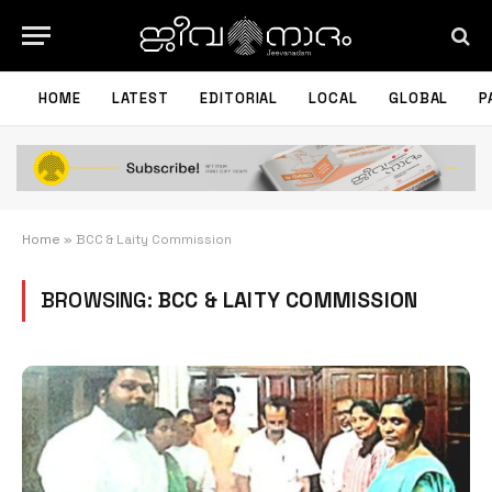
HOME
LATEST
EDITORIAL
LOCAL
GLOBAL
P
Home
»
BCC & Laity Commission
BROWSING:
BCC & LAITY COMMISSION