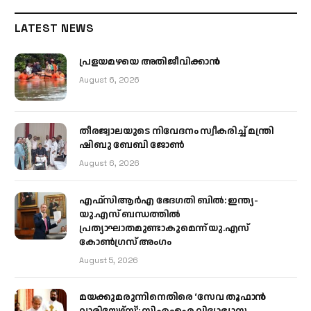
LATEST NEWS
പ്രളയമഴയെ അതിജീവിക്കാന്‍
August 6, 2026
തീരജ്വാലയുടെ നിവേദനം സ്വീകരിച്ച് മന്ത്രി
ഷിബു ബേബി ജോൺ
August 6, 2026
എഫ്‌സിആർഎ ഭേദഗതി ബിൽ: ഇന്ത്യ-
യു.എസ് ബന്ധത്തിൽ
പ്രത്യാഘാതമുണ്ടാകുമെന്ന് യു.എസ്
കോൺഗ്രസ് അംഗം
August 5, 2026
മയക്കുമരുന്നിനെതിരെ ‘സേവ തൂഫാൻ
വാരിയേഴ്‌സ്’; സിഎംഐ വിദ്യാഭ്യാസ