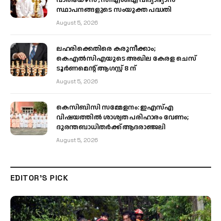
സ്ഥാപനങ്ങളുടെ സംയുക്ത പദ്ധതി
August 5, 2026
ലഹരിക്കെതിരെ കരുനീക്കാം;
കെഎൽസിഎയുടെ അഖില കേരള ചെസ്
ടൂർണമെന്റ് ആഗസ്റ്റ് 8 ന്
August 5, 2026
കെസിബിസി സമ്മേളനം: ഇഎസ്എ
വിഷയത്തിൽ ശാശ്വത പരിഹാരം വേണം;
ദുരന്തബാധിതർക്ക് ആദരാഞ്ജലി
August 5, 2026
EDITOR'S PICK