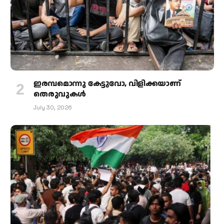
ഇരമ്പമൊന്നു കേട്ടുവോ, വിളിക്കയാണ്
തെരുവുകള്‍
July 30, 2026