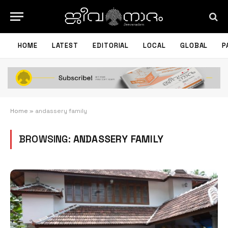
HOME
LATEST
EDITORIAL
LOCAL
GLOBAL
P
Home
»
andassery family
BROWSING:
ANDASSERY FAMILY