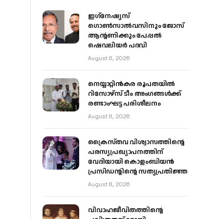
ഇഗ്‌നേഷ്യസ്
ഗൊൺസാൽവസിനും ജോസ്
ആന്റണിക്കും പേപ്പൽ
ഷെവലിയർ പദവി
August 8, 2026
നെയ്യാറ്റിൻകര രൂപതയിൽ
റിസോഴ്സ് ടീം അംഗങ്ങൾക്ക്
രണ്ടാംഘട്ട പരിശീലനം
August 8, 2026
ക്രൈസ്തവ വിശ്വാസത്തിന്റെ
പരസ്യപ്രഖ്യാപനത്തിന്
വേദിയായി കൊളംബിയൻ
പ്രസിഡന്റിന്റെ സത്യപ്രതിജ്ഞ
August 8, 2026
വിവാഹജീവിതത്തിന്റെ