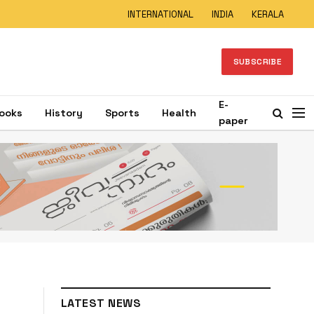
INTERNATIONAL
INDIA
KERALA
SUBSCRIBE
E-
ooks
History
Sports
Health
paper
LATEST NEWS