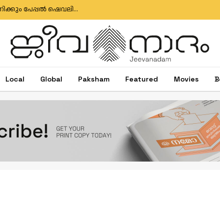
ഇഗ്‌നേഷ്യസ് ഗൊൺസാൽവസിനും ജോസ് ആന്റണിക്കും പേപ്പൽ ഷെവലിയർ പദവി
Local
Global
Paksham
Featured
Movies
B