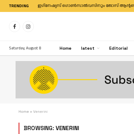
TRENDING
Facebook
Instagram
Saturday, August 8
Home
latest
Editorial
Home
»
Venerini
BROWSING:
VENERINI