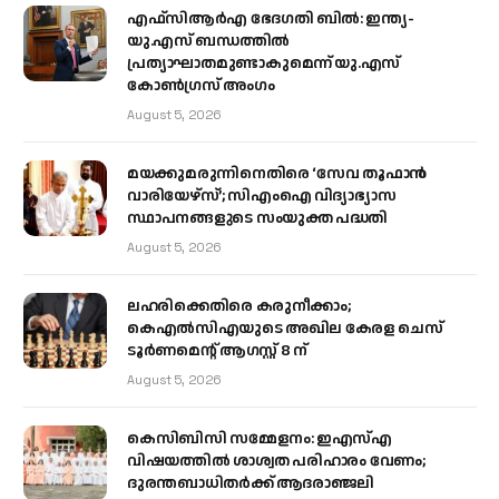
എഫ്‌സിആർഎ ഭേദഗതി ബിൽ: ഇന്ത്യ-
യു.എസ് ബന്ധത്തിൽ
പ്രത്യാഘാതമുണ്ടാകുമെന്ന് യു.എസ്
കോൺഗ്രസ് അംഗം
August 5, 2026
മയക്കുമരുന്നിനെതിരെ ‘സേവ തൂഫാൻ
വാരിയേഴ്‌സ്’; സിഎംഐ വിദ്യാഭ്യാസ
സ്ഥാപനങ്ങളുടെ സംയുക്ത പദ്ധതി
August 5, 2026
ലഹരിക്കെതിരെ കരുനീക്കാം;
കെഎൽസിഎയുടെ അഖില കേരള ചെസ്
ടൂർണമെന്റ് ആഗസ്റ്റ് 8 ന്
August 5, 2026
കെസിബിസി സമ്മേളനം: ഇഎസ്എ
വിഷയത്തിൽ ശാശ്വത പരിഹാരം വേണം;
ദുരന്തബാധിതർക്ക് ആദരാഞ്ജലി