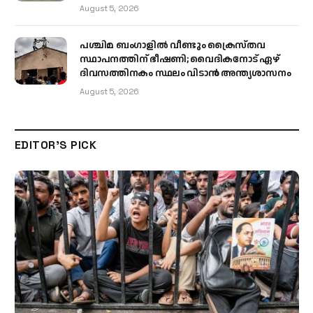
August 5, 2026
പശ്ചിമ ബംഗാളിൽ വീണ്ടും ക്രൈസ്തവ
സ്ഥാപനത്തിന് ഭീഷണി; വൈദികനോട് ഏഴ്
ദിവസത്തിനകം സ്ഥലം വിടാൻ അന്ത്യശാസനം
August 5, 2026
EDITOR'S PICK