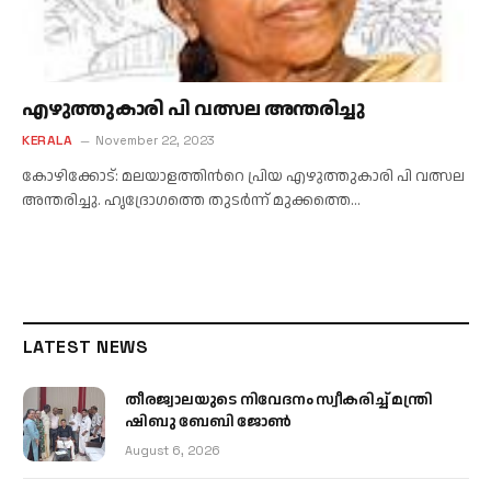
എഴുത്തുകാരി പി വത്സല അന്തരിച്ചു
KERALA
November 22, 2023
കോഴിക്കോട്: മലയാളത്തിന്‍റെ പ്രിയ എഴുത്തുകാരി പി വത്സല
അന്തരിച്ചു. ഹൃദ്രോഗത്തെ തുടർന്ന് മുക്കത്തെ…
LATEST NEWS
തീരജ്വാലയുടെ നിവേദനം സ്വീകരിച്ച് മന്ത്രി
ഷിബു ബേബി ജോൺ
August 6, 2026