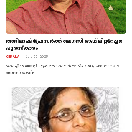
അഭിലാഷ് ഫ്രേസർക്ക് ലെഗസി ഓഫ് ലിറ്ററേച്ചർ
പുരസ്കാരം
KERALA
July 29, 2025
കൊച്ചി : മലയാളി എഴുത്തുകാരൻ അഭിലാഷ് ഫ്രേസറുടെ ‘ദ
ബാലഡ് ഓഫ് ദ…