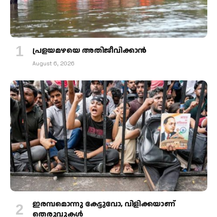
പ്രളയമഴയെ അതിജീവിക്കാന്‍
August 6, 2026
ഇരമ്പമൊന്നു കേട്ടുവോ, വിളിക്കയാണ്
തെരുവുകള്‍