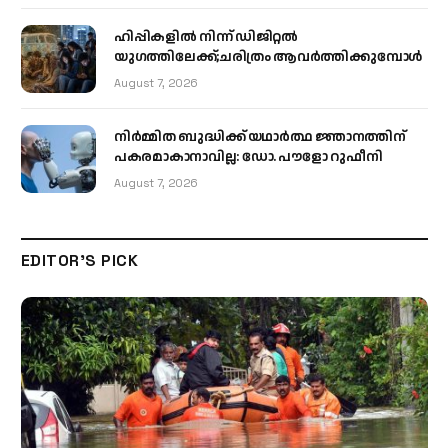
ഹിപ്പികളില്‍ നിന്ന് ഡിജിറ്റല്‍
യുഗത്തിലേക്ക്;ചരിത്രം ആവര്‍ത്തിക്കുമ്പോള്‍
August 7, 2026
നിർമ്മിത ബുദ്ധിക്ക് യഥാർത്ഥ ജ്ഞാനത്തിന്
പകരമാകാനാവില്ല: ഡോ. പൗളോ റുഫീനി
August 7, 2026
EDITOR'S PICK