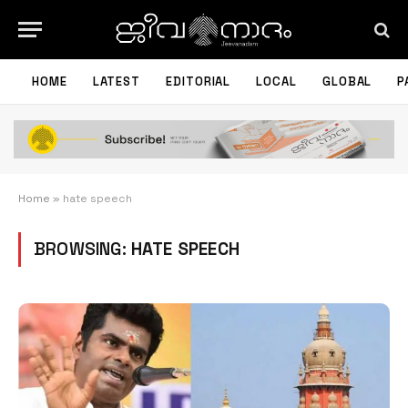
HOME
LATEST
EDITORIAL
LOCAL
GLOBAL
P
Home
»
hate speech
BROWSING:
HATE SPEECH