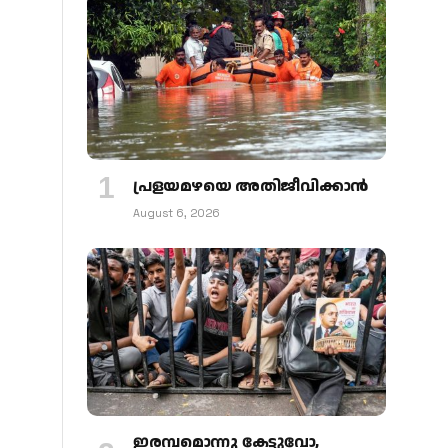
പ്രളയമഴയെ അതിജീവിക്കാന്‍
August 6, 2026
ഇരമ്പമൊന്നു കേട്ടുവോ,