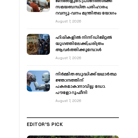
ജനങ്ങളുടെ പ്രശ്നങ്ങൾക്ക്
സമയബന്ധിത പരിഹാരം;
റവന്യൂ-വനം മന്ത്രിതല യോഗം
August 7, 2026
ഹിപ്പികളില്‍ നിന്ന് ഡിജിറ്റല്‍
യുഗത്തിലേക്ക്;ചരിത്രം
ആവര്‍ത്തിക്കുമ്പോള്‍
August 7, 2026
നിർമ്മിത ബുദ്ധിക്ക് യഥാർത്ഥ
ജ്ഞാനത്തിന്
പകരമാകാനാവില്ല: ഡോ.
പൗളോ റുഫീനി
August 7, 2026
EDITOR'S PICK