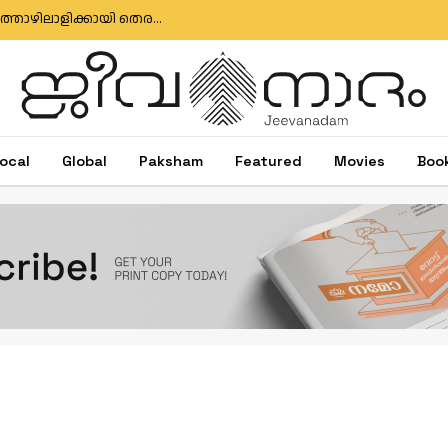
മുതലപ്പൊഴി ബോട്ട് അപകടം: കാണാതായ മത്സ്യത്തൊഴിലാളിക്കായി തെരച്ചിൽ തുടരുന്നു; സർക്കാർ അനാസ്ഥക്കെതിരെ പ്രതിഷേധം
ocal
Global
Paksham
Featured
Movies
Boo