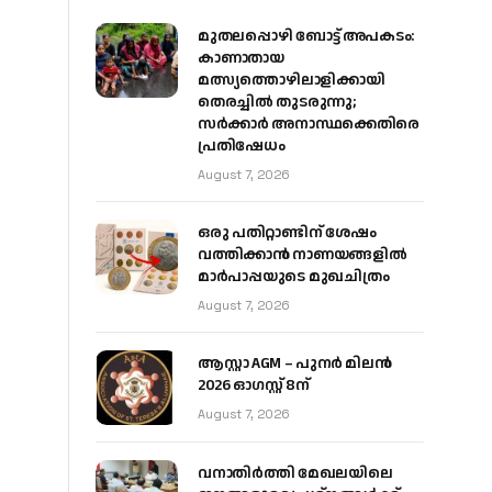
മുതലപ്പൊഴി ബോട്ട് അപകടം:
കാണാതായ
മത്സ്യത്തൊഴിലാളിക്കായി
തെരച്ചിൽ തുടരുന്നു;
സർക്കാർ അനാസ്ഥക്കെതിരെ
പ്രതിഷേധം
August 7, 2026
ഒരു പതിറ്റാണ്ടിന് ശേഷം
വത്തിക്കാൻ നാണയങ്ങളിൽ
മാർപാപ്പയുടെ മുഖചിത്രം
August 7, 2026
ആസ്റ്റാ AGM – പുനർ മിലൻ
2026 ഓഗസ്റ്റ് 8ന്
August 7, 2026
വനാതിർത്തി മേഖലയിലെ