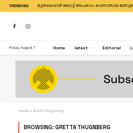
TRENDING
Facebook
Instagram
Friday, August 7
Home
latest
Editorial
L
Home
»
Gretta thugnberg
BROWSING:
GRETTA THUGNBERG