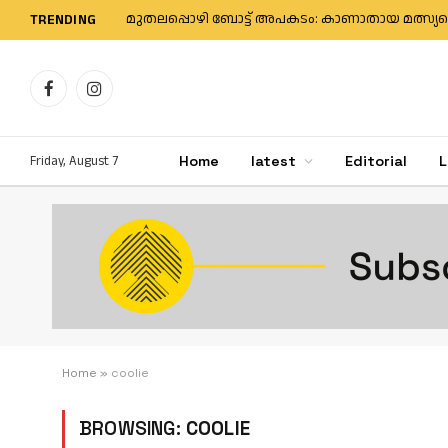
TRENDING
Facebook
Instagram
Friday, August 7
Home
latest
Editorial
L
Home
»
coolie
BROWSING:
COOLIE