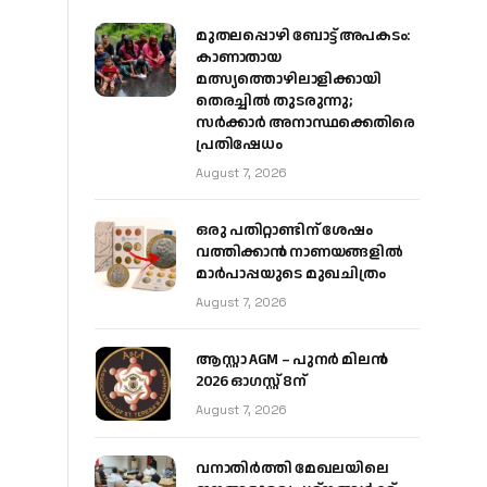
മുതലപ്പൊഴി ബോട്ട് അപകടം:
കാണാതായ
മത്സ്യത്തൊഴിലാളിക്കായി
തെരച്ചിൽ തുടരുന്നു;
സർക്കാർ അനാസ്ഥക്കെതിരെ
പ്രതിഷേധം
August 7, 2026
ഒരു പതിറ്റാണ്ടിന് ശേഷം
വത്തിക്കാൻ നാണയങ്ങളിൽ
മാർപാപ്പയുടെ മുഖചിത്രം
August 7, 2026
ആസ്റ്റാ AGM – പുനർ മിലൻ
2026 ഓഗസ്റ്റ് 8ന്
August 7, 2026
വനാതിർത്തി മേഖലയിലെ