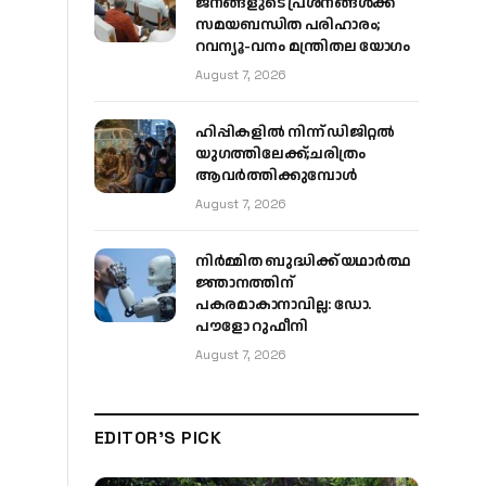
ജനങ്ങളുടെ പ്രശ്നങ്ങൾക്ക്
സമയബന്ധിത പരിഹാരം;
റവന്യൂ-വനം മന്ത്രിതല യോഗം
August 7, 2026
ഹിപ്പികളില്‍ നിന്ന് ഡിജിറ്റല്‍
യുഗത്തിലേക്ക്;ചരിത്രം
ആവര്‍ത്തിക്കുമ്പോള്‍
August 7, 2026
നിർമ്മിത ബുദ്ധിക്ക് യഥാർത്ഥ
ജ്ഞാനത്തിന്
പകരമാകാനാവില്ല: ഡോ.
പൗളോ റുഫീനി
August 7, 2026
EDITOR'S PICK