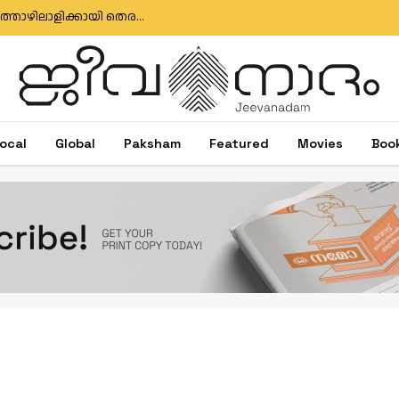
മുതലപ്പൊഴി ബോട്ട് അപകടം: കാണാതായ മത്സ്യത്തൊഴിലാളിക്കായി തെരച്ചിൽ തുടരുന്നു; സർക്കാർ അനാസ്ഥക്കെതിരെ പ്രതിഷേധം
ocal
Global
Paksham
Featured
Movies
Boo