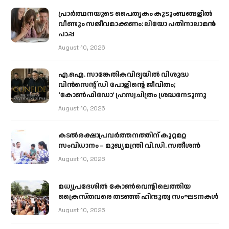
പ്രാര്‍ത്ഥനയുടെ പൈതൃകം കുടുംബങ്ങളില്‍
വീണ്ടും സജീവമാക്കണം: ലിയോ പതിനാലാമന്‍
പാപ്പ
August 10, 2026
എ.ഐ. സാങ്കേതികവിദ്യയിൽ വിശുദ്ധ
വിൻസെന്റ് ഡി പോളിന്റെ ജീവിതം;
‘കോൺഫിഡോ’ ഹ്രസ്വചിത്രം ശ്രദ്ധനേടുന്നു
August 10, 2026
കടല്‍രക്ഷാപ്രവര്‍ത്തനത്തിന് കുറ്റമറ്റ
സംവിധാനം – മുഖ്യമന്ത്രി വി.ഡി. സതീശന്‍
August 10, 2026
മധ്യപ്രദേശിൽ കോൺവെന്റിലെത്തിയ
ക്രൈസ്തവരെ തടഞ്ഞ് ഹിന്ദുത്വ സംഘടനകൾ
August 10, 2026