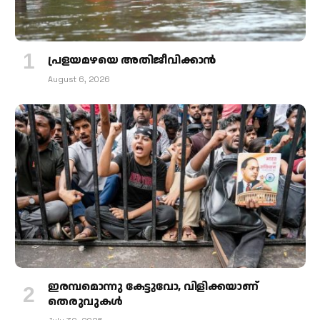
പ്രളയമഴയെ അതിജീവിക്കാന്‍
August 6, 2026
ഇരമ്പമൊന്നു കേട്ടുവോ, വിളിക്കയാണ്
തെരുവുകള്‍