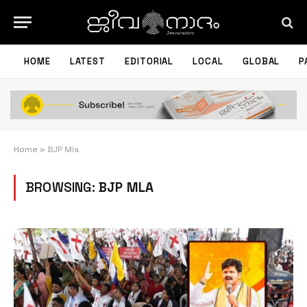
HOME
LATEST
EDITORIAL
LOCAL
GLOBAL
P
Home
»
BJP Mla
BROWSING:
BJP MLA