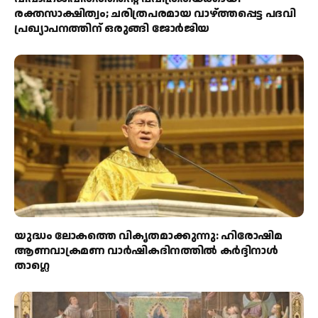
രക്തസാക്ഷിത്വം; ചരിത്രപരമായ വാഴ്ത്തപ്പെട്ട പദവി
പ്രഖ്യാപനത്തിന് ഒരുങ്ങി ജോര്‍ജിയ
യുദ്ധം ലോകത്തെ വികൃതമാക്കുന്നു: ഹിരോഷിമ
ആണവാക്രമണ വാർഷികദിനത്തിൽ കർദ്ദിനാൾ
താഗ്ലെ