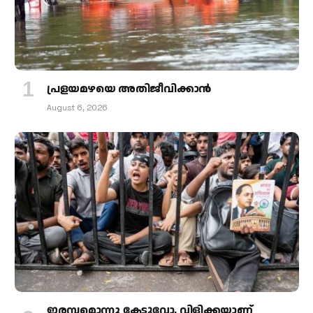
പ്രളയമഴയെ അതിജീവിക്കാന്‍
August 6, 2026
ഇരമ്പമൊന്നു കേട്ടുവോ, വിളിക്കയാണ്