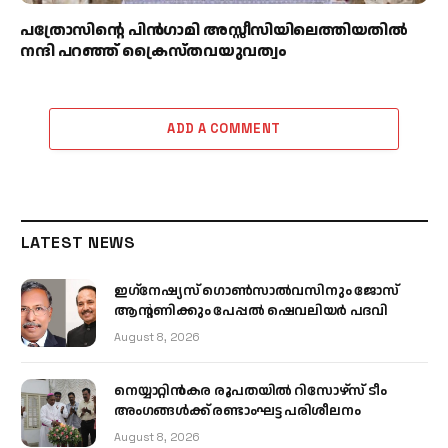
പത്രോസിന്റെ പിൻഗാമി അസ്സീസിയിലെത്തിയതിൽ
നന്ദി പറഞ്ഞ് ക്രൈസ്തവയുവത്വം
ADD A COMMENT
LATEST NEWS
ഇഗ്‌നേഷ്യസ് ഗൊൺസാൽവസിനും ജോസ്
ആന്റണിക്കും പേപ്പൽ ഷെവലിയർ പദവി
August 8, 2026
നെയ്യാറ്റിൻകര രൂപതയിൽ റിസോഴ്സ് ടീം
അംഗങ്ങൾക്ക് രണ്ടാംഘട്ട പരിശീലനം
August 8, 2026