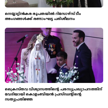
നെയ്യാറ്റിൻകര രൂപതയിൽ റിസോഴ്സ് ടീം
അംഗങ്ങൾക്ക് രണ്ടാംഘട്ട പരിശീലനം
ക്രൈസ്തവ വിശ്വാസത്തിന്റെ പരസ്യപ്രഖ്യാപനത്തിന്
വേദിയായി കൊളംബിയൻ പ്രസിഡന്റിന്റെ
സത്യപ്രതിജ്ഞ