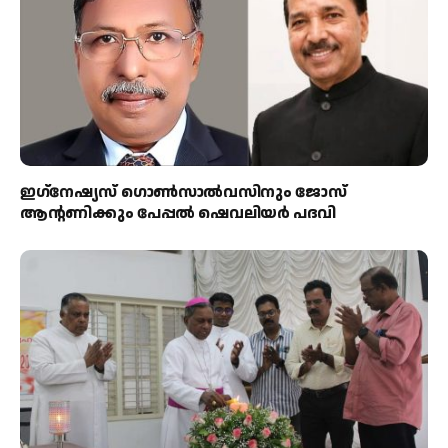
ഇഗ്‌നേഷ്യസ് ഗൊൺസാൽവസിനും ജോസ്
ആന്റണിക്കും പേപ്പൽ ഷെവലിയർ പദവി