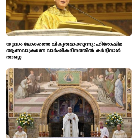
യുദ്ധം ലോകത്തെ വികൃതമാക്കുന്നു: ഹിരോഷിമ
ആണവാക്രമണ വാർഷികദിനത്തിൽ കർദ്ദിനാൾ
താഗ്ലെ