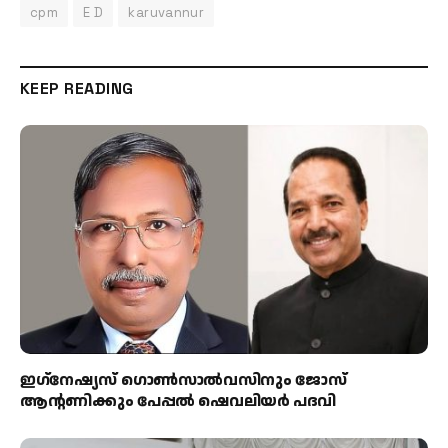
cpm
E D
karuvannur
KEEP READING
ഇഗ്‌നേഷ്യസ് ഗൊൺസാൽവസിനും ജോസ്
ആന്റണിക്കും പേപ്പൽ ഷെവലിയർ പദവി