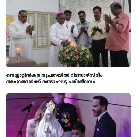
നെയ്യാറ്റിൻകര രൂപതയിൽ റിസോഴ്സ് ടീം
അംഗങ്ങൾക്ക് രണ്ടാംഘട്ട പരിശീലനം