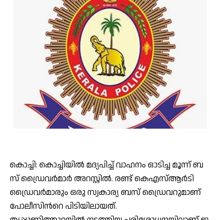
കൊ​ച്ചി: കൊച്ചിയിൽ മ­​ദ്യ­​പി­​ച്ച് വാ​ഹ­​നം ഓ­​ടി­​ച്ച മൂ­​ന്ന് ബ­​
സ് ഡ്രൈ­​വ​ര്‍­​മാ​ര്‍ അ­​റ­​സ്റ്റി​ല്‍. ര­​ണ്ട് കെ­​എ­​സ്­​ആ​ര്‍­​ടി
ഡ്രൈ­​വ​ര്‍­​മാ​രും ഒ­​രു സ്വ­​കാ­​ര്യ ബ­​സ് ഡ്രൈ­​വ­​റു­​മാ­​ണ്
പോ­​ലീ­​സി​ന്‍റെ പി­​ടി­​യി­​ലാ­​യ​ത്.
തൃ­​പ്പൂ­​ണി­​­​ത്തു­​റയി​ല്‍ ന­​ട​ത്തി­​യ പ​രി­​ശോ­​ധ­​ന­​യി­​ലാ­​ണ് ഇ­​