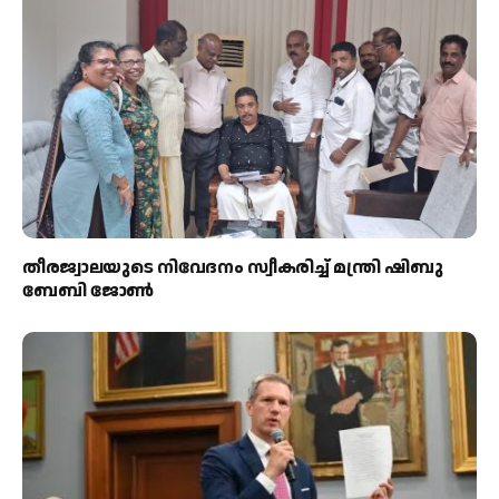
തീരജ്വാലയുടെ നിവേദനം സ്വീകരിച്ച് മന്ത്രി ഷിബു
ബേബി ജോൺ