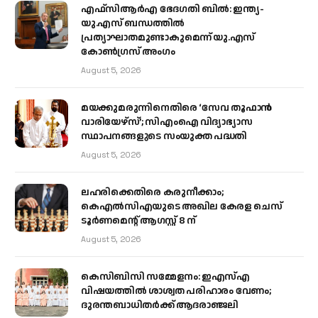
എഫ്‌സിആർഎ ഭേദഗതി ബിൽ: ഇന്ത്യ-
യു.എസ് ബന്ധത്തിൽ
പ്രത്യാഘാതമുണ്ടാകുമെന്ന് യു.എസ്
കോൺഗ്രസ് അംഗം
August 5, 2026
മയക്കുമരുന്നിനെതിരെ ‘സേവ തൂഫാൻ
വാരിയേഴ്‌സ്’; സിഎംഐ വിദ്യാഭ്യാസ
സ്ഥാപനങ്ങളുടെ സംയുക്ത പദ്ധതി
August 5, 2026
ലഹരിക്കെതിരെ കരുനീക്കാം;
കെഎൽസിഎയുടെ അഖില കേരള ചെസ്
ടൂർണമെന്റ് ആഗസ്റ്റ് 8 ന്
August 5, 2026
കെസിബിസി സമ്മേളനം: ഇഎസ്എ
വിഷയത്തിൽ ശാശ്വത പരിഹാരം വേണം;
ദുരന്തബാധിതർക്ക് ആദരാഞ്ജലി