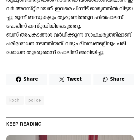
വ​ര്‍ അ­​റ­​സ്­​റ്റി­​ലാ­​യ­​ത്. ഇ​വ​രെ പി­​ന്നീ­​ട് ജാ­​മ്യ­​ത്തി​ല്‍ വി­​ട്ട­​യ​
ച്ചു. മൂ­​ന്ന് ബ­​സു­​ക​ളും തൃ­​പ്പൂ­​ണി­​ത്തു­​റ ഹി​ല്‍­​പാ​ല­​സ്
പോ­​ലീ­​സ് ക­​സ്­​റ്റ­​ഡി­​യി­​ലെ­​ടു​ത്തു.
ബ­​സ് അ­​പ­​ക­​ട­​ങ്ങ​ള്‍ വ​ര്‍­​ധി­​ക്കു­​ന്ന സാ­​ഹ­​ച­​ര്യ­​ത്തി­​ലാ­​ണ്
പ​രി­​ശോ­​ധ­​ന ന­​ട­​ത്തി­​യ​ത്. വ​രും ദി­​വ­​സ­​ങ്ങ­​ളി​ലും പ​രി­​
ശോ­​ധ­​ന തു­​ട­​രു­​മെ­​ന്ന് പോ­​ലീ­​സ് അ­​റി­​യി​ച്ചു.
Share
Tweet
Share
kochi
police
KEEP READING