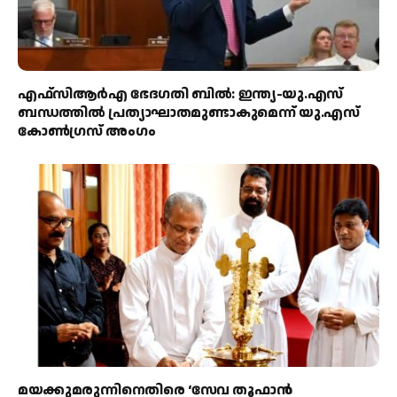
എഫ്‌സിആർഎ ഭേദഗതി ബിൽ: ഇന്ത്യ-യു.എസ്
ബന്ധത്തിൽ പ്രത്യാഘാതമുണ്ടാകുമെന്ന് യു.എസ്
കോൺഗ്രസ് അംഗം
മയക്കുമരുന്നിനെതിരെ ‘സേവ തൂഫാൻ