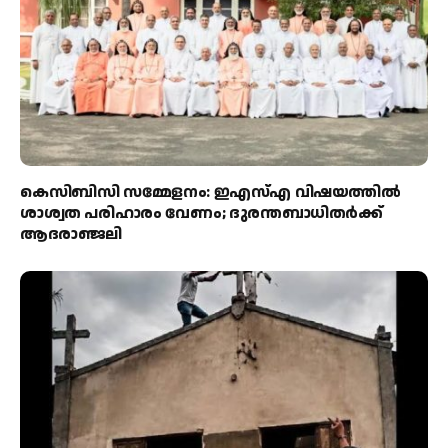
കെസിബിസി സമ്മേളനം: ഇഎസ്എ വിഷയത്തിൽ
ശാശ്വത പരിഹാരം വേണം; ദുരന്തബാധിതർക്ക്
ആദരാഞ്ജലി