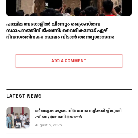
പശ്ചിമ ബംഗാളിൽ വീണ്ടും ക്രൈസ്തവ
സ്ഥാപനത്തിന് ഭീഷണി; വൈദികനോട് ഏഴ്
ദിവസത്തിനകം സ്ഥലം വിടാൻ അന്ത്യശാസനം
ADD A COMMENT
LATEST NEWS
തീരജ്വാലയുടെ നിവേദനം സ്വീകരിച്ച് മന്ത്രി
ഷിബു ബേബി ജോൺ
August 6, 2026