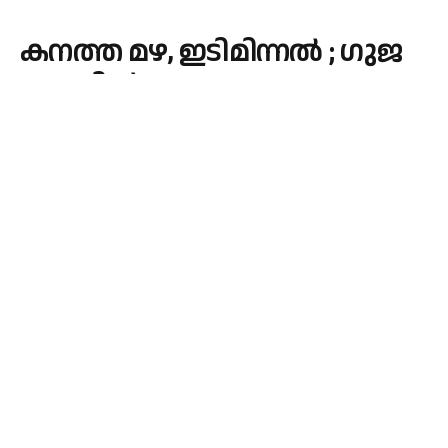
ക­​ന­​ത്ത മ­​ഴ, ഇ­​ടി­​മി­​ന്ന​ൽ ; ഗു­​ജ­​
റാ­​ത്തി​ല്‍ 20 മരണം
By
admin
November 27, 2023
INDIA
No Comments
1 Min Read