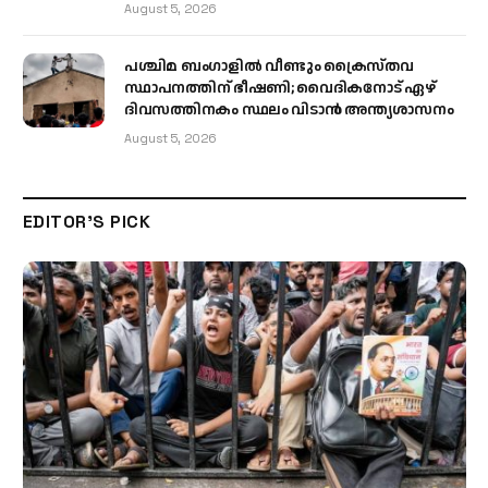
August 5, 2026
പശ്ചിമ ബംഗാളിൽ വീണ്ടും ക്രൈസ്തവ
സ്ഥാപനത്തിന് ഭീഷണി; വൈദികനോട് ഏഴ്
ദിവസത്തിനകം സ്ഥലം വിടാൻ അന്ത്യശാസനം
August 5, 2026
EDITOR'S PICK