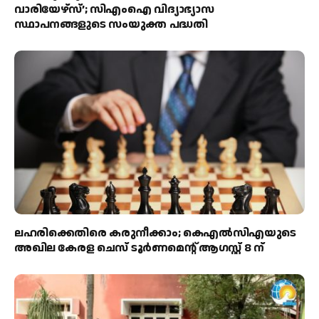
വാരിയേഴ്‌സ്’; സിഎംഐ വിദ്യാഭ്യാസ
സ്ഥാപനങ്ങളുടെ സംയുക്ത പദ്ധതി
ലഹരിക്കെതിരെ കരുനീക്കാം; കെഎൽസിഎയുടെ
അഖില കേരള ചെസ് ടൂർണമെന്റ് ആഗസ്റ്റ് 8 ന്