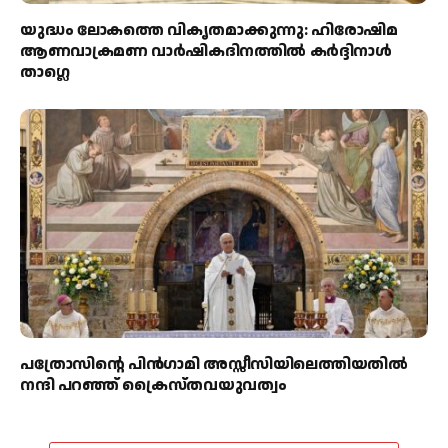
യുദ്ധം ലോകത്തെ വികൃതമാക്കുന്നു: ഹിരോഷിമ
ആണവാക്രമണ വാർഷികദിനത്തിൽ കർദ്ദിനാൾ
താഗ്ലെ
പത്രോസിന്റെ പിൻഗാമി അസ്സീസിയിലെത്തിയതിൽ
നന്ദി പറഞ്ഞ് ക്രൈസ്തവയുവത്വം