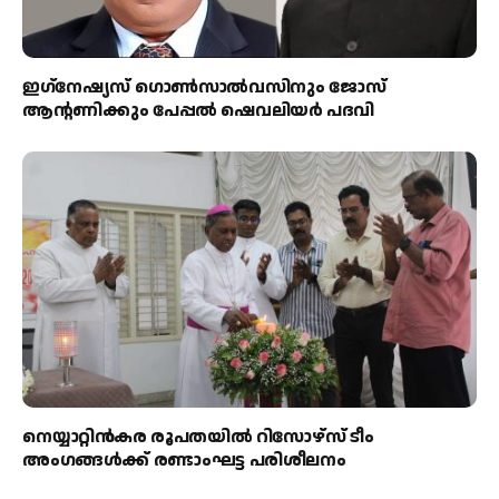
ഇഗ്‌നേഷ്യസ് ഗൊൺസാൽവസിനും ജോസ്
ആന്റണിക്കും പേപ്പൽ ഷെവലിയർ പദവി
നെയ്യാറ്റിൻകര രൂപതയിൽ റിസോഴ്സ് ടീം
അംഗങ്ങൾക്ക് രണ്ടാംഘട്ട പരിശീലനം