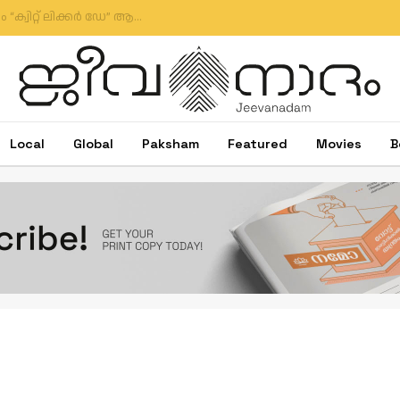
“ഓപ്പറേഷൻ തൂഫാൻ” ഐക്യദാർഢ്യ സമ്മേളനവും “ക്വിറ്റ് ലിക്കർ ഡേ” ആചരണവും സംഘടിപ്പിച്ചു
Local
Global
Paksham
Featured
Movies
B