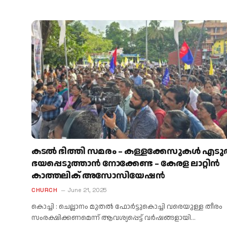
കടൽ ഭിത്തി സമരം – കള്ളക്കേസുകൾ എടുത
ഭയപ്പെടുത്താൻ നോക്കേണ്ട – കേരള ലാറ്റിൻ
കാത്തലിക് അസോസിയേഷൻ
CHURCH
June 21, 2025
കൊച്ചി : ചെല്ലാനം മുതൽ ഫോർട്ടുകൊച്ചി വരെയുള്ള തീരം
സംരക്ഷിക്കണമെന്ന് ആവശ്യപ്പെട്ട് വർഷങ്ങളായി…