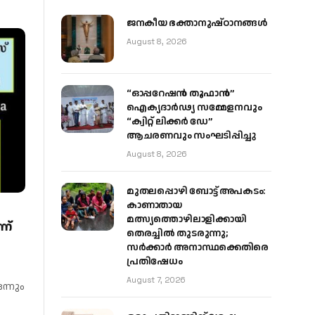
ജനകീയ ഭക്താനുഷ്ഠാനങ്ങള്‍
August 8, 2026
“ഓപ്പറേഷൻ തൂഫാൻ”
ഐക്യദാർഢ്യ സമ്മേളനവും
“ക്വിറ്റ് ലിക്കർ ഡേ”
ആചരണവും സംഘടിപ്പിച്ചു
August 8, 2026
മുതലപ്പൊഴി ബോട്ട് അപകടം:
കാണാതായ
മത്സ്യത്തൊഴിലാളിക്കായി
ന്
തെരച്ചിൽ തുടരുന്നു;
സർക്കാർ അനാസ്ഥക്കെതിരെ
പ്രതിഷേധം
August 7, 2026
ന്നും