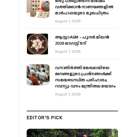
ഒരു പതിറ്റാണ്ടിന് ശേഷം
വത്തിക്കാൻ നാണയങ്ങളിൽ
മാർപാപ്പയുടെ മുഖചിത്രം
August 7, 2026
ആസ്റ്റാ AGM – പുനർ മിലൻ
2026 ഓഗസ്റ്റ് 8ന്
August 7, 2026
വനാതിർത്തി മേഖലയിലെ
ജനങ്ങളുടെ പ്രശ്നങ്ങൾക്ക്
സമയബന്ധിത പരിഹാരം;
റവന്യൂ-വനം മന്ത്രിതല യോഗം
August 7, 2026
EDITOR'S PICK