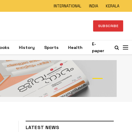
INTERNATIONAL
INDIA
KERALA
SUBSCRIBE
E-
ooks
History
Sports
Health
paper
LATEST NEWS