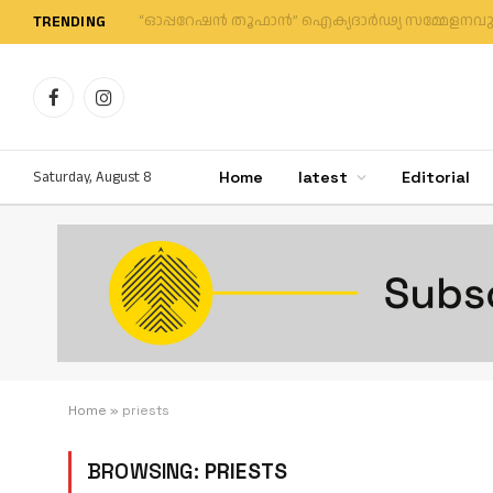
TRENDING
Facebook
Instagram
Saturday, August 8
Home
latest
Editorial
Home
»
priests
BROWSING:
PRIESTS