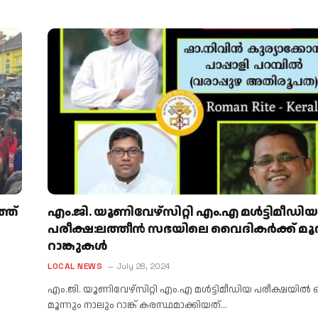
്ത്
എം.ജി. യൂണിവേഴ്സിറ്റി എം.എ മൾട്ടിമീഡിയ
പരീക്ഷ:ലത്തീൻ സഭയിലെ വൈദികർക്ക് മൂന്
റാങ്കുകൾ
LOCAL NEWS
July 28, 2024
എം.ജി. യൂണിവേഴ്സിറ്റി എം.എ മൾട്ടിമീഡിയ പരീക്ഷയിൽ ഒ
മൂന്നും നാലും റാങ്ക് കരസ്ഥമാക്കിയത്…