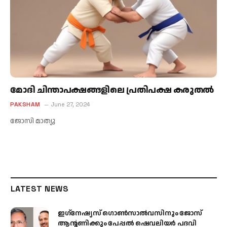
മോദി ചിന്താപക്ഷങ്ങളിലെ പ്രതിപക്ഷ കരുതല്‍
PAKSHAM
June 27, 2024
ജോസി മാത്യു
LATEST NEWS
ഇഗ്‌നേഷ്യസ് ഗൊൺസാൽവസിനും ജോസ്
ആന്റണിക്കും പേപ്പൽ ഷെവലിയർ പദവി