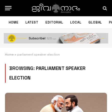
HOME
LATEST
EDITORIAL
LOCAL
GLOBAL
P
Home
»
parliament speaker election
BROWSING:
PARLIAMENT SPEAKER
ELECTION