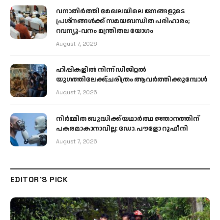
വനാതിർത്തി മേഖലയിലെ ജനങ്ങളുടെ
പ്രശ്നങ്ങൾക്ക് സമയബന്ധിത പരിഹാരം;
റവന്യൂ-വനം മന്ത്രിതല യോഗം
August 7, 2026
ഹിപ്പികളില്‍ നിന്ന് ഡിജിറ്റല്‍
യുഗത്തിലേക്ക്;ചരിത്രം ആവര്‍ത്തിക്കുമ്പോള്‍
August 7, 2026
നിർമ്മിത ബുദ്ധിക്ക് യഥാർത്ഥ ജ്ഞാനത്തിന്
പകരമാകാനാവില്ല: ഡോ. പൗളോ റുഫീനി
August 7, 2026
EDITOR'S PICK