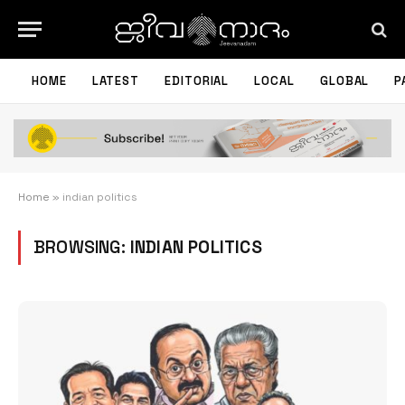
HOME
LATEST
EDITORIAL
LOCAL
GLOBAL
P
Home
»
indian politics
BROWSING:
INDIAN POLITICS